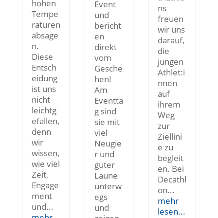
hohen
Event
ns
Tempe
und
freuen
raturen
bericht
wir uns
absage
en
darauf,
n.
direkt
die
Diese
vom
jungen
Entsch
Gesche
Athlet:i
eidung
hen!
nnen
ist uns
Am
auf
nicht
Eventta
ihrem
leichtg
g sind
Weg
efallen,
sie mit
zur
denn
viel
Ziellini
wir
Neugie
e zu
wissen,
r und
begleit
wie viel
guter
en. Bei
Zeit,
Laune
Decathl
Engage
unterw
on...
ment
egs
mehr
und...
und
lesen...
mehr