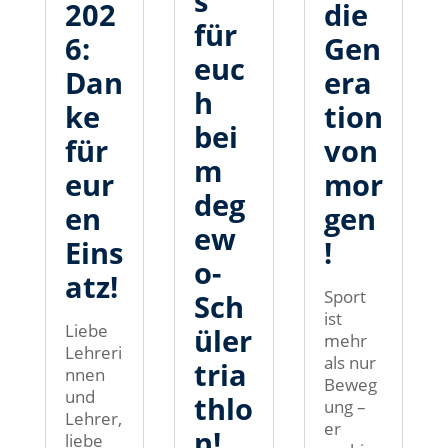
s
202
die
für
6:
Gen
euc
Dan
era
h
ke
tion
bei
für
von
m
eur
mor
deg
en
gen
ew
Eins
!
o-
atz!
Sport
Sch
ist
Liebe
üler
mehr
Lehreri
als nur
tria
nnen
Beweg
und
thlo
ung –
Lehrer,
er
n!
liebe