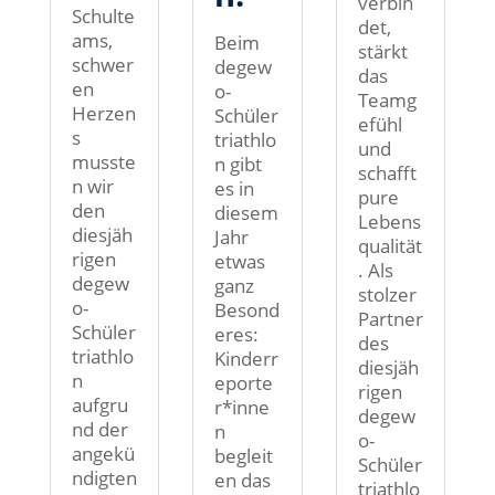
verbin
Schulte
det,
ams,
Beim
stärkt
schwer
degew
das
en
o-
Teamg
Herzen
Schüler
efühl
s
triathlo
und
musste
n gibt
schafft
n wir
es in
pure
den
diesem
Lebens
diesjäh
Jahr
qualität
rigen
etwas
. Als
degew
ganz
stolzer
o-
Besond
Partner
Schüler
eres:
des
triathlo
Kinderr
diesjäh
n
eporte
rigen
aufgru
r*inne
degew
nd der
n
o-
angekü
begleit
Schüler
ndigten
en das
triathlo