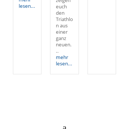
zeigen
lesen...
euch
den
Triathlo
n aus
einer
ganz
neuen.
..
mehr
lesen...