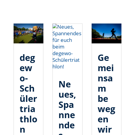
deg
Ge
ew
mei
o-
nsa
Ne
Sch
m
ues,
üler
be
Spa
tria
weg
nne
thlo
en
nde
n
wir