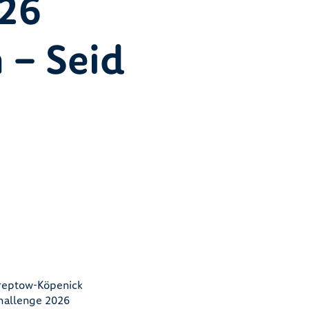
26
 – Seid
Treptow-Köpenick
hallenge 2026