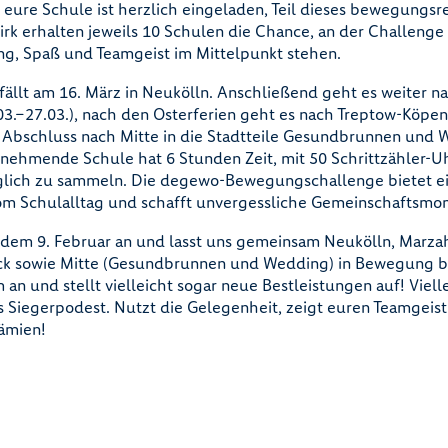
eure Schule ist herzlich eingeladen, Teil dieses bewegungsr
irk erhalten jeweils 10 Schulen die Chance, an der Challenge
g, Spaß und Teamgeist im Mittelpunkt stehen.
fällt am 16. März in Neukölln. Anschließend geht es weiter 
03.–27.03.), nach den Osterferien geht es nach Treptow-Köpeni
 Abschluss nach Mitte in die Stadtteile Gesundbrunnen und 
ilnehmende Schule hat 6 Stunden Zeit, mit 50 Schrittzähler-Uh
glich zu sammeln. Die degewo-Bewegungschallenge bietet ei
m Schulalltag und schafft unvergessliche Gemeinschaftsmo
dem 9. Februar an und lasst uns gemeinsam Neukölln, Marzah
ck sowie Mitte (Gesundbrunnen und Wedding) in Bewegung b
n und stellt vielleicht sogar neue Bestleistungen auf! Vielle
s Siegerpodest. Nutzt die Gelegenheit, zeigt euren Teamgeis
rämien!