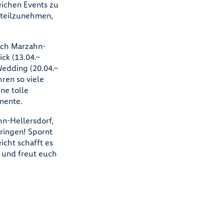
eichen Events zu
 teilzunehmen,
nach Marzahn-
ck (13.04.–
Wedding (20.04.–
ren so viele
ne tolle
mente.
n-Hellersdorf,
ringen! Spornt
icht schafft es
t und freut euch