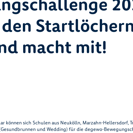
ngschallenge 20
n den Startlöchern
nd macht mit!
ar können sich Schulen aus Neukölln, Marzahn-Hellersdorf, 
e (Gesundbrunnen und Wedding) für die degewo-Bewegungsc