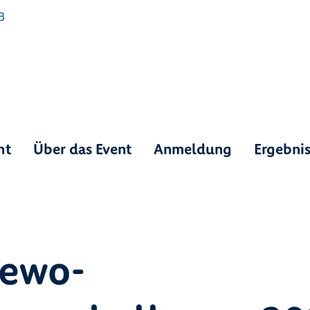
ht
Über das Event
Anmeldung
Ergebni
gewo-