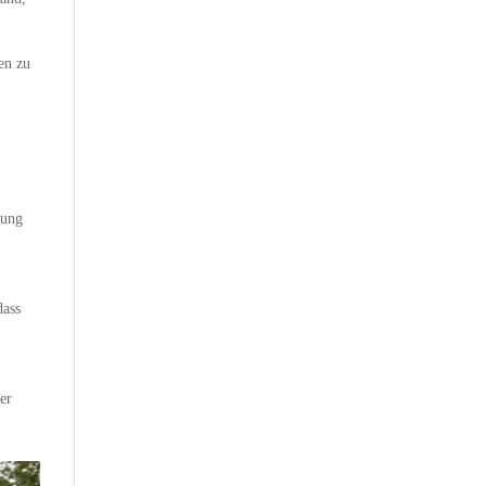
en zu
kung
dass
er