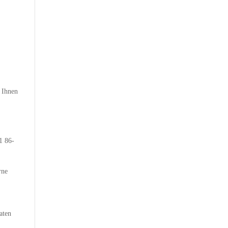
r Ihnen
1 86-
rne
aten
d