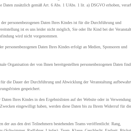
ie Daten zusätzlich gemäß Art. 6 Abs. 1 UAbs. 1 lit. a) DSGVO erhoben, verarb
. der personenbezogenen Daten Ihres Kindes ist für die Durchführung und
eitstellung ist es uns leider nicht möglich, Sie oder Ihr Kind bei der Veranstal
ngsfindung wird nicht vorgenommen.
der personenbezogenen Daten Ihres Kindes erfolgt an Medien, Sponsoren und
onale Organisation der von Ihnen bereitgestellten personenbezogenen Daten find
s für die Dauer der Durchführung und Abwicklung der Veranstaltung aufbewahr
rungsfristen gespeichert.
r Daten Ihres Kindes in den Ergebnislisten auf der Website oder in Verwendung
wecken eingewilligt haben, werden diese Daten bis zu Ihrem Widerruf für di
en der aus den drei Teilnehmern bestehenden Teams veröffentlicht: Rang,
rs (Schwimmer, Radfahrer, Läufer), Team, Klasse, Geschlecht, Endzeit, Rücks