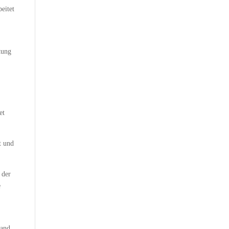
eitet
tung
et
t und
 der
e
tand,