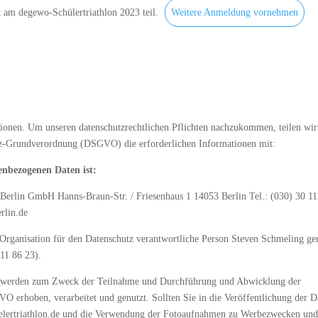
 am degewo-Schülertriathlon 2023 teil.
Weitere Anmeldung vornehmen
ationen. Um unseren datenschutzrechtlichen Pflichten nachzukommen, teilen wi
tz-Grundverordnung (DSGVO) die erforderlichen Informationen mit:
enbezogenen Daten ist:
erlin GmbH Hanns-Braun-Str. / Friesenhaus 1 14053 Berlin Tel.: (030) 30 11
rlin.de
 Organisation für den Datenschutz verantwortliche Person Steven Schmeling ge
111 86 23).
n werden zum Zweck der Teilnahme und Durchführung und Abwicklung der
VO erhoben, verarbeitet und genutzt. Sollten Sie in die Veröffentlichung der D
uelertriathlon.de und die Verwendung der Fotoaufnahmen zu Werbezwecken un