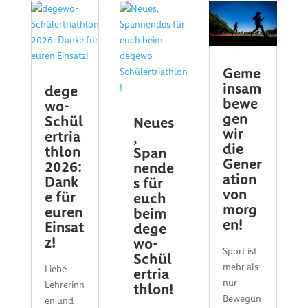
Geme
insam
dege
bewe
wo-
gen
Schül
Neues
wir
ertria
,
die
thlon
Span
Gener
2026:
nende
ation
Dank
s für
von
e für
euch
morg
euren
beim
en!
Einsat
dege
z!
wo-
Sport ist
Schül
mehr als
Liebe
ertria
nur
Lehrerinn
thlon!
Bewegun
en und