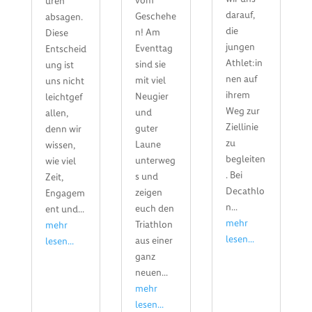
vom
uren
darauf,
Geschehe
absagen.
die
n! Am
Diese
jungen
Eventtag
Entscheid
Athlet:in
sind sie
ung ist
nen auf
mit viel
uns nicht
ihrem
Neugier
leichtgef
Weg zur
und
allen,
Ziellinie
guter
denn wir
zu
Laune
wissen,
begleiten
unterweg
wie viel
. Bei
s und
Zeit,
Decathlo
zeigen
Engagem
n...
euch den
ent und...
mehr
Triathlon
mehr
lesen...
aus einer
lesen...
ganz
neuen...
mehr
lesen...