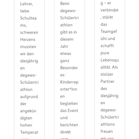
g – er
Beim
Lehrer,
verbindet
degewo-
liebe
, stärkt
Schülertri
Schultea
das
athlon
ms,
Teamgef
gibt es in
schweren
ühl und
diesem
Herzens
schafft
Jahr
mussten
pure
etwas
wir den
Lebensqu
ganz
diesjährig
alität. Als
Besonder
en
stolzer
es:
degewo-
Partner
Kinderrep
Schülertri
des
orter*inn
athlon
diesjährig
en
aufgrund
en
begleiten
der
degewo-
das Event
angekün
Schülertri
und
digten
athlons
berichten
hohen
freuen
direkt
Temperat
wir uns