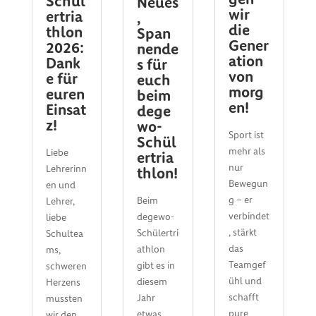
Schül
Neues
wir
ertria
,
die
thlon
Span
Gener
2026:
nende
ation
Dank
s für
von
e für
euch
morg
euren
beim
en!
Einsat
dege
z!
wo-
Sport ist
Schül
mehr als
Liebe
ertria
nur
Lehrerinn
thlon!
Bewegun
en und
g – er
Beim
Lehrer,
verbindet
degewo-
liebe
, stärkt
Schülertri
Schultea
das
athlon
ms,
Teamgef
gibt es in
schweren
ühl und
diesem
Herzens
schafft
Jahr
mussten
pure
etwas
wir den