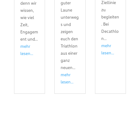
Ziellinie
guter
denn wir
zu
Laune
wissen,
begleiten
unterweg
wie viel
. Bei
s und
Zeit,
Decathlo
zeigen
Engagem
n...
euch den
ent und...
mehr
Triathlon
mehr
lesen...
aus einer
lesen...
ganz
neuen...
mehr
lesen...