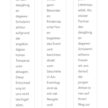
Lebensqu
ganz
diesjährig
alität. Als
Besonder
en
stolzer
es:
degewo-
Partner
Kinderrep
Schülertri
des
orter*inn
athlon
diesjährig
en
aufgrund
en
begleiten
der
degewo-
das Event
angekün
Schülertri
und
digten
athlons
berichten
hohen
freuen
direkt
Temperat
wir uns
vom
uren
darauf,
Geschehe
absagen.
die
n! Am
Diese
jungen
Eventtag
Entscheid
Athlet:in
sind sie
ung ist
nen auf
mit viel
uns nicht
ihrem
Neugier
leichtgef
Weg zur
und
allen,