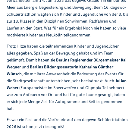
verwandelten am 14. Juni 2025 das degewo-Stadion in ein buntes
Meer aus Energie, Begeisterung und Bewegung: Beim 16. degewo-
Schülertriathlon wagten sich Kinder und Jugendliche von der 3. bis
zur 13. Klasse in den Disziplinen Schwimmen, Radfahren und
Laufen an den Start. Was für ein Ergebnis! Noch nie haben so viele
motivierte Kinder aus Neukölln teilgenommen.
Trotz Hitze haben die teilnehmenden Kinder und Jugendlichen
alles gegeben, Spaß an der Bewegung gehabt und im Team
gekämpft. Damit haben sie
Berlins Regierender Bürgermeister Kai
Wegner
und
Berlins Bildungssenatorin Katharina Günther-
Wünsch
, die mit ihrer Anwesenheit die Bedeutung des Events für
die Stadtgesellschaft unterstrichen, sehr beeindruckt. Auch
Julian
Weber
(Europameister im Speerwerfen und Olympia-Teilnehmer)
war zum Anfeuern vor Ort und hat für gute Laune gesorgt, indem
er sich jede Menge Zeit für Autogramme und Selfies genommen
hat.
Es war ein Fest und die Vorfreude auf den degewo-Schülertriathlon
2026 ist schon jetzt riesengroß!