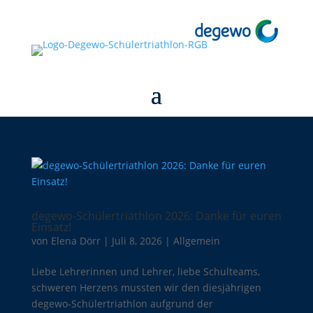
degewo-Schülertriathlon 2026: Danke für euren
Einsatz!
von
Elena Dörr
|
Juli 8, 2026
|
Allgemein
Liebe Lehrerinnen und Lehrer, liebe Schulteams,
schweren Herzens mussten wir den diesjährigen
degewo-Schülertriathlon aufgrund der