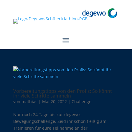
Vorbereitungstipps von den Profis: So könnt
ihr viele Schritte sammeln
von
mathias
|
Mai 20, 2022
|
Challenge
Nur noch 24 Tage bis zur degewo-
Bewegungschallenge. Seid ihr schon fleißig am
Trainieren für eure Teilnahme an der