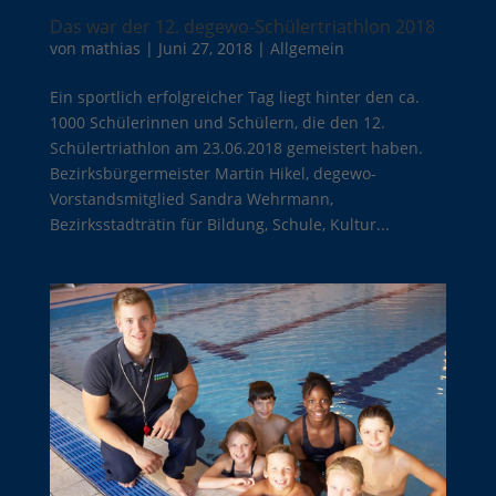
Das war der 12. degewo-Schülertriathlon 2018
von
mathias
|
Juni 27, 2018
|
Allgemein
Ein sportlich erfolgreicher Tag liegt hinter den ca.
1000 Schülerinnen und Schülern, die den 12.
Schülertriathlon am 23.06.2018 gemeistert haben.
Bezirksbürgermeister Martin Hikel, degewo-
Vorstandsmitglied Sandra Wehrmann,
Bezirksstadträtin für Bildung, Schule, Kultur...