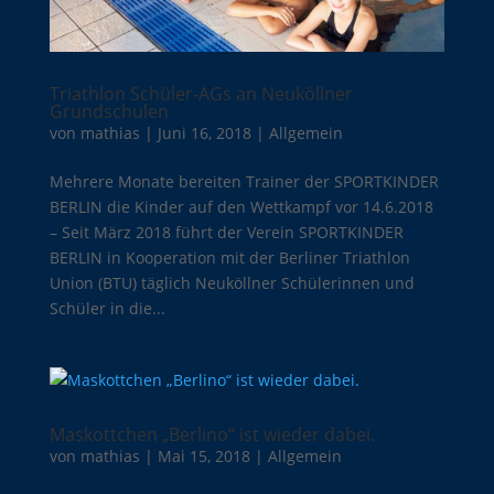
Triathlon Schüler-AGs an Neuköllner
Grundschulen
von
mathias
|
Juni 16, 2018
|
Allgemein
Mehrere Monate bereiten Trainer der SPORTKINDER
BERLIN die Kinder auf den Wettkampf vor 14.6.2018
– Seit März 2018 führt der Verein SPORTKINDER
BERLIN in Kooperation mit der Berliner Triathlon
Union (BTU) täglich Neuköllner Schülerinnen und
Schüler in die...
Maskottchen „Berlino“ ist wieder dabei.
von
mathias
|
Mai 15, 2018
|
Allgemein